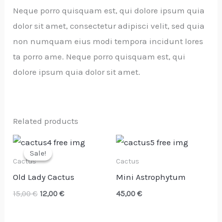
Neque porro quisquam est, qui dolore ipsum quia
dolor sit amet, consectetur adipisci velit, sed quia
non numquam eius modi tempora incidunt lores
ta porro ame. Neque porro quisquam est, qui
dolore ipsum quia dolor sit amet.
Related products
Original
Current
price
price
Sale!
Sale!
was:
is:
Cactus
Cactus
15,00 €.
12,00 €.
Old Lady Cactus
Mini Astrophytum
15,00
€
12,00
€
45,00
€